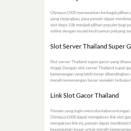
Olympus1000 menawarkan berbagai pilihan p
yang terjangkau, para pemain dapat menikmat
slot depo 10k menjadi pilihan populer bagi
online dengan modal kecil namun peluang m
Slot Server Thailand Super 
Slot server Thailand super gacor yang dita
tinggi. Dengan slot server Thailand super g
kemenangan yang lebih besar dibandingkan d
meraih kemenangan besar semakin terbuka l
Link Slot Gacor Thailand
Pemain yang ingin mencoba keberuntungan da
Olympus1000 dapat mengakses link slot gac
mengakses link ini, pemain dapat menikmati b
kesempatan besar untuk meraih kemenangan