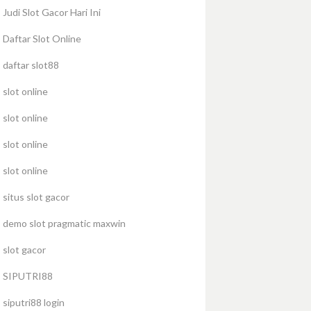
Judi Slot Gacor Hari Ini
Daftar Slot Online
daftar slot88
slot online
slot online
slot online
slot online
situs slot gacor
demo slot pragmatic maxwin
slot gacor
SIPUTRI88
siputri88 login