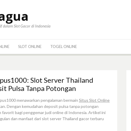
agua
f dalam Slot Gacor di Indonesia
NLINE
SLOT ONLINE
TOGEL ONLINE
pus1000: Slot Server Thailand
it Pulsa Tanpa Potongan
Olympus1000 menawarkan pengalaman bermain
Situs Slot Online
an. Dengan kemudahan deposit pulsa tanpa potongan
favorit bagi penggemar judi online di Indonesia. Artikel ini
ulan dan manfaat dari slot server Thailand gacor terbaru