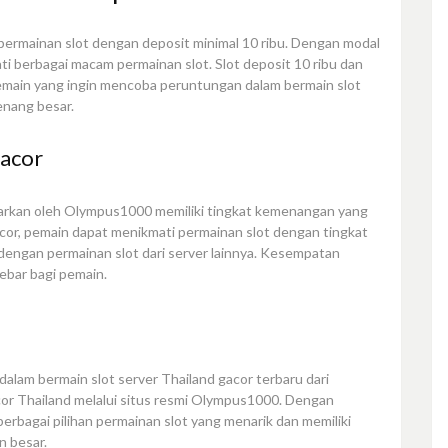
ermainan slot dengan deposit minimal 10 ribu. Dengan modal
i berbagai macam permainan slot. Slot deposit 10 ribu dan
 pemain yang ingin mencoba peruntungan dalam bermain slot
enang besar.
Gacor
warkan oleh Olympus1000 memiliki tingkat kemenangan yang
acor, pemain dapat menikmati permainan slot dengan tingkat
engan permainan slot dari server lainnya. Kesempatan
ebar bagi pemain.
lam bermain slot server Thailand gacor terbaru dari
or Thailand melalui situs resmi Olympus1000. Dengan
erbagai pilihan permainan slot yang menarik dan memiliki
 besar.