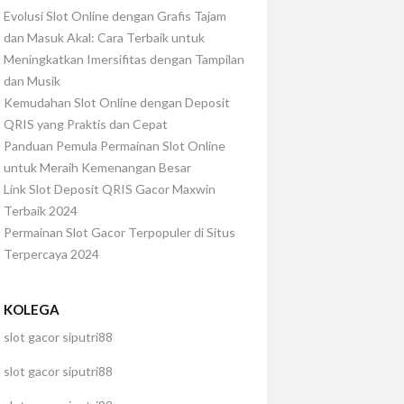
Evolusi Slot Online dengan Grafis Tajam
dan Masuk Akal: Cara Terbaik untuk
Meningkatkan Imersifitas dengan Tampilan
dan Musik
Kemudahan Slot Online dengan Deposit
QRIS yang Praktis dan Cepat
Panduan Pemula Permainan Slot Online
untuk Meraih Kemenangan Besar
Link Slot Deposit QRIS Gacor Maxwin
Terbaik 2024
Permainan Slot Gacor Terpopuler di Situs
Terpercaya 2024
KOLEGA
slot gacor siputri88
slot gacor siputri88