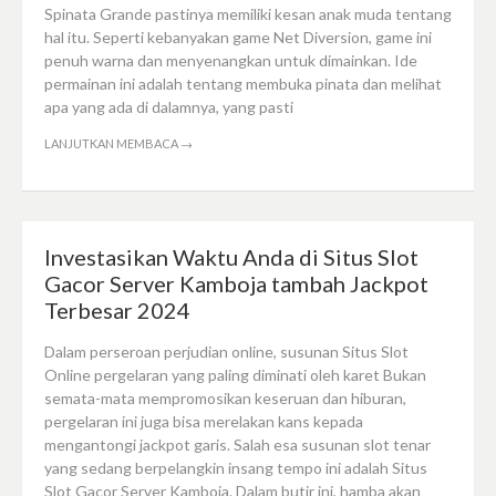
Spinata Grande pastinya memiliki kesan anak muda tentang
hal itu. Seperti kebanyakan game Net Diversion, game ini
penuh warna dan menyenangkan untuk dimainkan. Ide
permainan ini adalah tentang membuka pinata dan melihat
apa yang ada di dalamnya, yang pasti
LANJUTKAN MEMBACA
→
Investasikan Waktu Anda di Situs Slot
Gacor Server Kamboja tambah Jackpot
Terbesar 2024
Dalam perseroan perjudian online, susunan Situs Slot
Online pergelaran yang paling diminati oleh karet Bukan
semata-mata mempromosikan keseruan dan hiburan,
pergelaran ini juga bisa merelakan kans kepada
mengantongi jackpot garis. Salah esa susunan slot tenar
yang sedang berpelangkin insang tempo ini adalah Situs
Slot Gacor Server Kamboja. Dalam butir ini, hamba akan