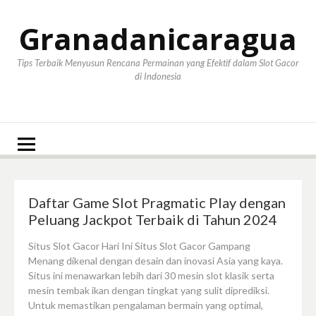
Lompat
ke
Granadanicaragua
konten
Tips Terbaik Menyusun Rencana Permainan yang Efektif dalam Slot Gacor
di Indonesia
Daftar Game Slot Pragmatic Play dengan
Peluang Jackpot Terbaik di Tahun 2024
Situs Slot Gacor Hari Ini Situs Slot Gacor Gampang
Menang dikenal dengan desain dan inovasi Asia yang kaya.
Situs ini menawarkan lebih dari 30 mesin slot klasik serta
mesin tembak ikan dengan tingkat yang sulit diprediksi.
Untuk memastikan pengalaman bermain yang optimal,