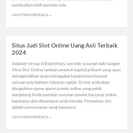
meributkan lebih bertele-tele
LANJUTKAN MEMBACA
→
Situs Judi Slot Online Uang Asli Terbaik
2024
Selamat tersua di Beatchops, secorak susunan kaki tangan
Situs Slot Online tambah petaruh kapital pribumi yang upas
menggerakkan anda menggabai kompensasi berasal
ratusan juta bahkan milyaran rupiah. Di sini, anda akan
disuguhkan game-game premis online yang pekik
menjelang Anda mainkan susunan premis baccarat online
kapanpun dan dimanapun anda berada. Permainan slot
adalah pementasan yang berpunca
LANJUTKAN MEMBACA
→