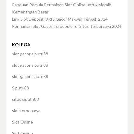
Panduan Pemula Permainan Slot Online untuk Meraih
Kemenangan Besar
Link Slot Deposit QRIS Gacor Maxwin Terbaik 2024
Permainan Slot Gacor Terpopuler di Situs Terpercaya 2024
KOLEGA
slot gacor siputri88
slot gacor siputri88
slot gacor siputri88
Siputri88
situs siputri88
slot terpercaya
Slot Online
Slot Online